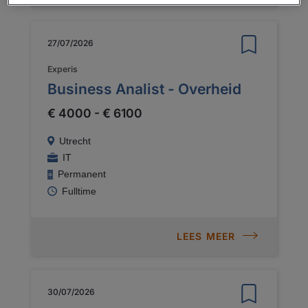
27/07/2026
Experis
Business Analist - Overheid
€ 4000 - € 6100
Utrecht
IT
Permanent
Fulltime
LEES MEER
30/07/2026