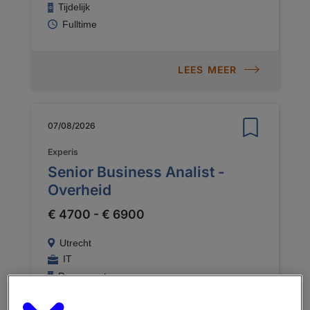
Tijdelijk
Fulltime
LEES MEER
07/08/2026
Experis
Senior Business Analist -
Overheid
€ 4700 - € 6900
Utrecht
IT
Permanent
Fulltime