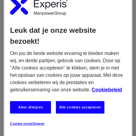
LEES MEER
Leuk dat je onze website
04/08/2026
bezoekt!
Experis
Om jou de beste website ervaring te bieden maken
Junior Business Analist -
wij, en derde partijen, gebruik van cookies. Door op
Overheid
"Alle cookies accepteren" te klikken, stem je in met
€ 3400 - € 5300
het opslaan van cookies op jouw apparaat. Met deze
cookies verbeteren wij de prestaties en
Den Haag
gebruikerservaring van onze website.
Cookiebeleid
IT
Permanent
Alles afwijzen
Alle cookies accepteren
Fulltime
Cookie-instellingen
LEES MEER