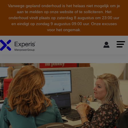
Vanwege gepland onderhoud is het helaas niet mogelijk om je
aan te melden op onze website of te solliciteren. Het
onderhoud vindt plaats op zaterdag 8 augustus om 23:00 uur
en eindigt op zondag 9 augustus 09:00 uur. Onze excuses
voor het ongemak.
skip to the main content