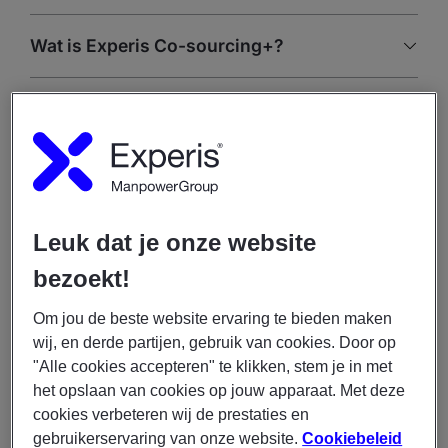
Wat is Experis Co-sourcing+?
Wat is Experis outsourcing?
Partner in IT
7 keer ICT-detacheringsspecialist van het
Leuk dat je onze website
jaar
bezoekt!
De beste IT-professionals
Om jou de beste website ervaring te bieden maken
wij, en derde partijen, gebruik van cookies. Door op
"Alle cookies accepteren" te klikken, stem je in met
het opslaan van cookies op jouw apparaat. Met deze
cookies verbeteren wij de prestaties en
gebruikerservaring van onze website.
Cookiebeleid