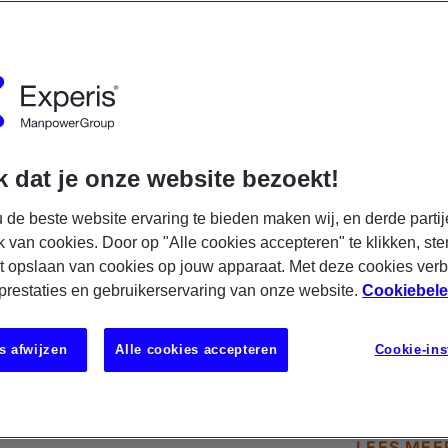
ond
2026
is
 dat je onze website bezoekt!
ness Analist - Experis
 de beste website ervaring te bieden maken wij, en derde partij
00 - € 7500
k van cookies. Door op "Alle cookies accepteren" te klikken, ste
t opslaan van cookies op jouw apparaat. Met deze cookies ver
men
IT
Tijdelijk
Fulltime
 prestaties en gebruikerservaring van onze website.
Cookiebele
siness Analist bij Experis werk je aan uitdagende projecten bij
saties die een belangrijke rol spelen in Nederland. Je wordt on
s afwijzen
Alle cookies accepteren
Cookie-ins
n groeiend team van consultants en helpt onze opdrachtgevers
tukken op het snijvlak van business, informatievoorziening en
gie. Je houdt je onder andere bezig met: Vertalen van
ssbehoeften naar concrete oplossingen: Je werkt requirements,
LEES MEE