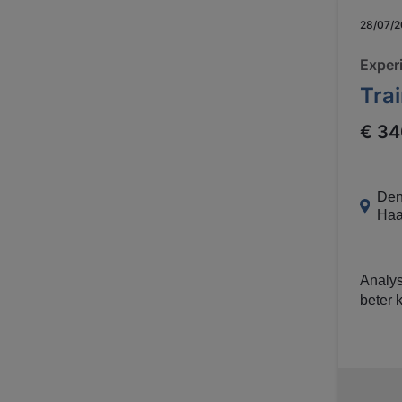
28/07/
Exper
Trai
€ 34
De
Ha
Analys
beter kan; Vertalen van vragen uit de business 
in processen en IT; In 
échte behoef
meedenken over
van nieuwe (d
om impact