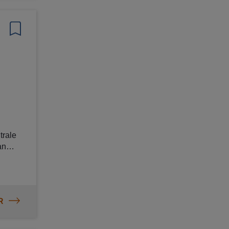
n naar
trale
R
n