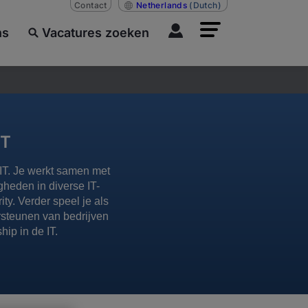
Contact
Netherlands
(Dutch)
ns
Vacatures zoeken
IT
 IT. Je werkt samen met
gheden in diverse IT-
y. Verder speel je als
ersteunen van bedrijven
hip in de IT.