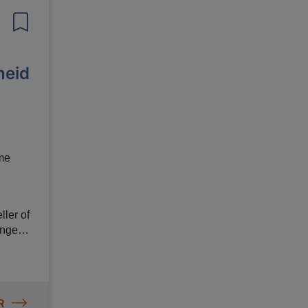
heid
ime
ler of
R