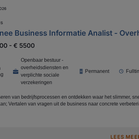
2026
is
nee Business Informatie Analist - Over
00 - € 5500
Openbaar bestuur -
overheidsdiensten en
n
Permanent
Fullt
ag
verplichte sociale
verzekeringen
eren van bedrijfsprocessen en ontdekken waar het slimmer, snel
naar concrete verbeteringen
gesprek gaan met stakeholders en gebruikers om
ten boven tafel te krijgen; Signaleren van knelpunten en actief
 oplossingen; Meewerken aan implementaties en testen
igitale) oplossingen; Samenwerken met zowel business als IT
LEES MEE
volle verbeteringen door te voeren; Jezelf ontwikkelen tot