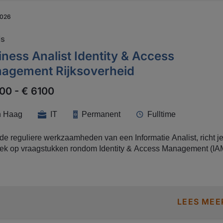
hang en haalbaarheid van
2026
ingen.
is
ness Analist Identity & Access
agement Rijksoverheid
00 - € 6100
 Haag
IT
Permanent
Fulltime
de reguliere werkzaamheden van een Informatie Analist, richt je
iek op vraagstukken rondom Identity & Access Management (IA
ierbij aan toegangsbeheer, autorisatiemodellen, rollen en recht
y lifecycle-processen en het verbeteren van security‑inrichting. Je bent
woordelijk voor het uitwerken van werkprocessen,
ssprocessen, IAM‑processen en businesslogica (UML‑modellen
LEES MEE
ren van IV‑gerelateerde en IAM‑gerelateerde analyses (bijv.
etens en identity lifecycle); Vertalen van procesmodellen naar