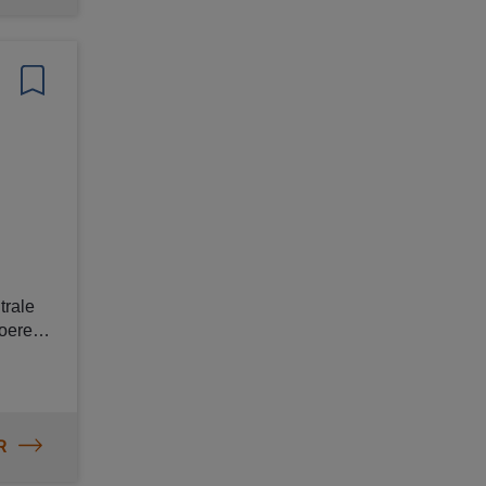
en
trale
R