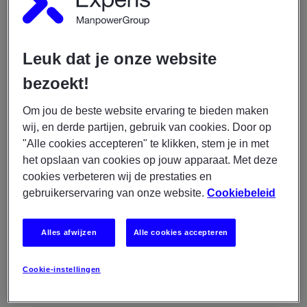
LEES MEER
Leuk dat je onze website
04/08/2026
bezoekt!
Experis
Junior Business Analist -
Om jou de beste website ervaring te bieden maken
Overheid
wij, en derde partijen, gebruik van cookies. Door op
"Alle cookies accepteren" te klikken, stem je in met
€ 3400 - € 5300
het opslaan van cookies op jouw apparaat. Met deze
cookies verbeteren wij de prestaties en
Den Haag
gebruikerservaring van onze website.
Cookiebeleid
IT
Permanent
Fulltime
Alles afwijzen
Alle cookies accepteren
Cookie-instellingen
LEES MEER