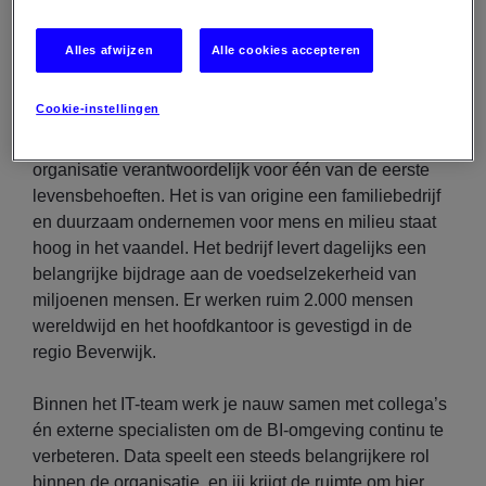
Bijdragen aan het verbeteren van datakwaliteit
binnen diverse systemen.
Alles afwijzen
Alle cookies accepteren
Hier ga je werken
Cookie-instellingen
De organisatie waar het om gaat is een internationale
organisatie verantwoordelijk voor één van de eerste
levensbehoeften. Het is van origine een familiebedrijf
en duurzaam ondernemen voor mens en milieu staat
hoog in het vaandel. Het bedrijf levert dagelijks een
belangrijke bijdrage aan de voedselzekerheid van
miljoenen mensen. Er werken ruim 2.000 mensen
wereldwijd en het hoofdkantoor is gevestigd in de
regio Beverwijk.
Binnen het IT-team werk je nauw samen met collega’s
én externe specialisten om de BI-omgeving continu te
verbeteren. Data speelt een steeds belangrijkere rol
binnen de organisatie, en jij krijgt de ruimte om hier