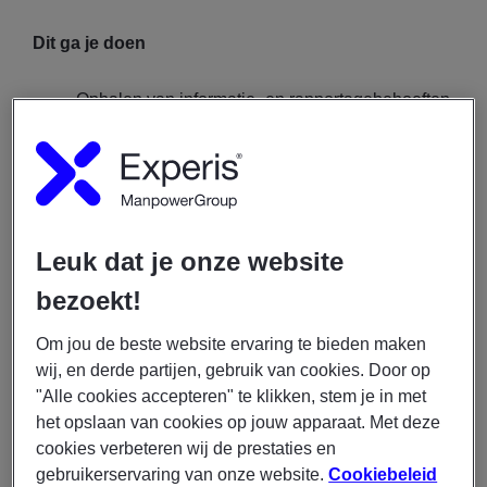
Dit ga je doen
Ophalen van informatie- en rapportagebehoeften
bij verschillende afdelingen;
Vertalen van deze behoeften naar waardevolle
PowerBI-dashboards;
Opzetten en optimaliseren van ETL-processen
en dataflows (o.a. Dynamics 365, SQL en BI-
Leuk dat je onze website
omgeving);
Doorontwikkelen van bestaande dashboards,
bezoekt!
rapportages en BI-modellen;
Om jou de beste website ervaring te bieden maken
Ontwikkelen en modelleren van nieuwe
wij, en derde partijen, gebruik van cookies. Door op
datamodellen;
"Alle cookies accepteren" te klikken, stem je in met
Samenwerken met externe data engineers;
het opslaan van cookies op jouw apparaat. Met deze
Borgen van datakwaliteit, juistheid en
cookies verbeteren wij de prestaties en
volledigheid van rapportages;
gebruikerservaring van onze website.
Cookiebeleid