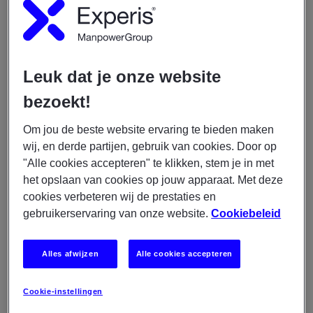
Fulltime
LEES MEER
Leuk dat je onze website
bezoekt!
04/08/2026
Om jou de beste website ervaring te bieden maken
Experis
wij, en derde partijen, gebruik van cookies. Door op
Junior Business Analist -
"Alle cookies accepteren" te klikken, stem je in met
Overheid
het opslaan van cookies op jouw apparaat. Met deze
cookies verbeteren wij de prestaties en
€ 3400 - € 5300
gebruikerservaring van onze website.
Cookiebeleid
Den Haag
IT
Alles afwijzen
Alle cookies accepteren
Permanent
Fulltime
Cookie-instellingen