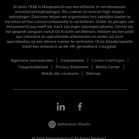
Al sinds 1948 is ManpowerGroup wereldleider in vernieuwende
arbeidsmarktoplossingen. Wij creëren en leveren high-impact
oplossingen. Daarmee helpen we organisaties hun zakelijke doelen te
bereiken en hun concurrentiepositie te verbeteren. Onder de paraplu van
ManpowerGroup heeft elk merk zijn eigen talentspecialisatie. Omdat wij
het gesprek aangaan vanuit De Kracht van Mensen, hebben wij een palet
aan visionaire en operationele antwoorden en weten wij onze
specialisaties op een slimme manier te verbinden. Onze totaalpropositie
biedt een antwoord op elk HR-gerelateerd vraagstuk.
Algemene voorwaarden
Cookiebeleid
Cookie-instellingen
Toegankelijkheid
Privacy Statement
Media Center
Bekijk alle vacatures
Sitemap
Netherlands
(Dutch)
© 2026 ManpowerGroup All Rights Reserved.