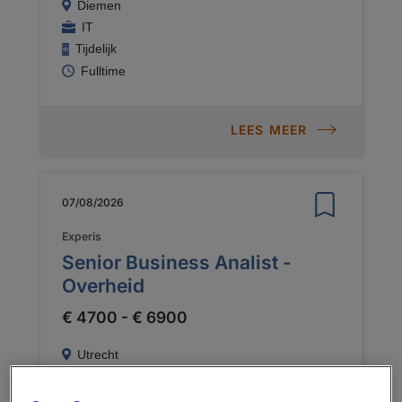
Diemen
IT
Tijdelijk
Fulltime
LEES MEER
07/08/2026
Experis
Senior Business Analist -
Overheid
€ 4700 - € 6900
Utrecht
IT
Permanent