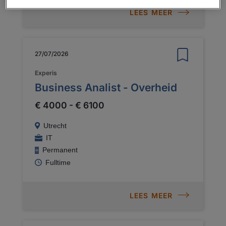
LEES MEER
27/07/2026
Experis
Business Analist - Overheid
€ 4000 - € 6100
Utrecht
IT
Permanent
Fulltime
LEES MEER