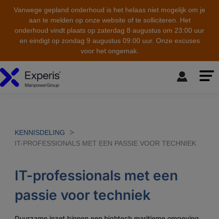
Vanwege gepland onderhoud is het helaas niet mogelijk om je
aan te melden op onze website of te solliciteren. Het
onderhoud vindt plaats op zaterdag 8 augustus om 23:00 uur
en eindigt op zondag 9 augustus 09:00 uur. Onze excuses
voor het ongemak.
skip to the main content
KENNISDELING
IT-PROFESSIONALS MET EEN PASSIE VOOR TECHNIEK
IT-professionals met een
passie voor techniek
Duurzame inzet binnen een hightech maritieme omgeving