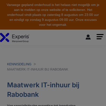
Vanwege gepland onderhoud is het helaas niet mogelijk om je
aan te melden op onze website of te solliciteren. Het
onderhoud vindt plaats op zaterdag 8 augustus om 23:00 uur
en eindigt op zondag 9 augustus 09:00 uur. Onze excuses
voor het ongemak.
skip to the main content
KENNISDELING
MAATWERK IT-INHUUR BIJ RABOBANK
Maatwerk IT-inhuur bij
Rabobank
Van specialistische expertise tot langdurige