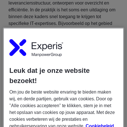
leveranciersstructuur, ontworpen voor overzicht en
efficiëntie. In de praktijk is het soms een uitdaging om
binnen deze kaders snel toegang te krijgen tot
specifieke IT-expertises. Bijvoorbeeld op het gebied
van crm, cloudtechnologie of mainframe-omgevingen.
De uitdaging: hoe waarborg je technische expertise,
kennisopbouw en teamfit binnen een organisatie waar
IT-sourcing grotendeels is gestandaardiseerd?
Leuk dat je onze website
Rabobank zocht een partner die niet alleen snel kan
bezoekt!
leveren, maar ook meedenkt in oplossingen, technisch
maatwerk biedt én de context van de organisatie
Om jou de beste website ervaring te bieden maken
begrijpt zonder telkens opnieuw te hoeven beginnen
wij, en derde partijen, gebruik van cookies. Door op
met kennisoverdracht.
"Alle cookies accepteren" te klikken, stem je in met
het opslaan van cookies op jouw apparaat. Met deze
De samenwerking: flexibele IT-inhuur met oog
cookies verbeteren wij de prestaties en
voor inhoud en continuïteit
gebruikerservaring van onze website.
Cookiebeleid