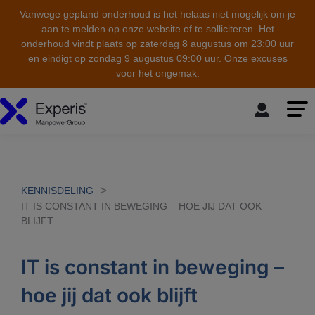
Vanwege gepland onderhoud is het helaas niet mogelijk om je
aan te melden op onze website of te solliciteren. Het
onderhoud vindt plaats op zaterdag 8 augustus om 23:00 uur
en eindigt op zondag 9 augustus 09:00 uur. Onze excuses
voor het ongemak.
skip to the main content
KENNISDELING
IT IS CONSTANT IN BEWEGING – HOE JIJ DAT OOK
BLIJFT
IT is constant in beweging –
hoe jij dat ook blijft