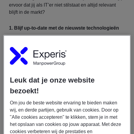
ervoor dat jij als IT’er niet stilstaat en altijd relevant
blijft in de markt?
1. Blijf up-to-date met de nieuwste technologieën
De ontwikkelingen in IT gaan razendsnel. Of je nu
developer, engineer of security-specialist bent,
bijblijven is cruciaal. Volg blogs, podcasts en
nieuwsbronnen zoals:
TechCrunch, Wired, en Ars Technica voor brede
Leuk dat je onze website
technologische trends
bezoekt!
Smashing Magazine en CSS-Tricks voor front-
end developers
Om jou de beste website ervaring te bieden maken
r/sysadmin en r/devops op Reddit voor hands-on
wij, en derde partijen, gebruik van cookies. Door op
kennis en ervaringen
"Alle cookies accepteren" te klikken, stem je in met
het opslaan van cookies op jouw apparaat. Met deze
Pro tip:
Maak het een gewoonte om wekelijks tijd in te
cookies verbeteren wij de prestaties en
plannen voor zelfstudie. Zelfs een half uurtje per dag