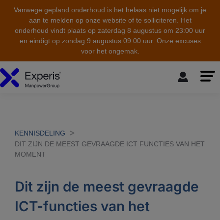
Vanwege gepland onderhoud is het helaas niet mogelijk om je
aan te melden op onze website of te solliciteren. Het
onderhoud vindt plaats op zaterdag 8 augustus om 23:00 uur
en eindigt op zondag 9 augustus 09:00 uur. Onze excuses
voor het ongemak.
skip to the main content
KENNISDELING
DIT ZIJN DE MEEST GEVRAAGDE ICT FUNCTIES VAN HET
MOMENT
Dit zijn de meest gevraagde
ICT-functies van het