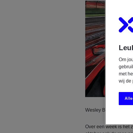
Leuk
Om jou
gebrui
met he
wij de
Alle
Wesley Baatje | Sep 2
Over een week is het zo