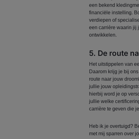
een bekend kledingmer
financiële instelling. 
verdiepen of specialise
een carrière waarin jij
ontwikkelen.
5. De route 
Het uitstippelen van e
Daarom krijg je bij o
route naar jouw droomb
jullie jouw opleidings
hierbij word je op vers
jullie welke certificer
carrière te geven die j
Heb ik je overtuigd? B
met mij sparren over 