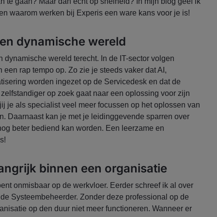
n te gaan? Maar dan écht op snelheid? In mijn blog geef ik
enen waarom werken bij Experis een ware kans voor je is!
een dynamische wereld
en dynamische wereld terecht. In de IT-sector volgen
n een rap tempo op. Zo zie je steeds vaker dat AI,
tisering worden ingezet op de Servicedesk en dat de
zelfstandiger op zoek gaat naar een oplossing voor zijn
jij je als specialist veel meer focussen op het oplossen van
n. Daarnaast kan je met je leidinggevende sparren over
nog beter bediend kan worden. Een leerzame en
s!
angrijk binnen een organisatie
 bent onmisbaar op de werkvloer. Eerder schreef ik al over
de Systeembeheerder. Zonder deze professional op de
anisatie op den duur niet meer functioneren. Wanneer er