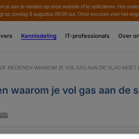
 je aan te melden op onze website of te solliciteren. Het onde
gt op zondag 9 augustus 09:00 uur. Onze excuses voor het on
skip to the main content
vers
Kennisdeling
IT-professionals
Over o
IJF REDENEN WAAROM JE VOL GAS AAN DE SLAG MOET 
en waarom je vol gas aan de s