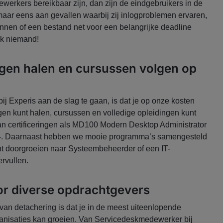
erkers bereikbaar zijn, dan zijn de eindgebruikers in de
aar eens aan gevallen waarbij zij inlogproblemen ervaren,
unnen of een bestand net voor een belangrijke deadline
ijk niemand!
ingen halen en cursussen volgen op
j Experis aan de slag te gaan, is dat je op onze kosten
ingen kunt halen, cursussen en volledige opleidingen kunt
an certificeringen als MD100 Modern Desktop Administrator
 4. Daarnaast hebben we mooie programma’s samengesteld
nt doorgroeien naar Systeembeheerder of een IT-
rvullen.
or diverse opdrachtgevers
an detachering is dat je in de meest uiteenlopende
rganisaties kan groeien. Van Servicedeskmedewerker bij