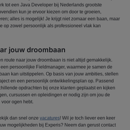
k tot een Java Developer bij Nederlands grootste
Bovendien kun je ervoor kiezen om door te groeien,
ren; alles is mogelijk! Je krijgt niet zomaar een baan, maar
 je op zowel persoonlijk als professioneel vlak kan
naar jouw droombaan
en route naar jouw droombaan is niet altijd gemakkelijk.
ns een persoonlijke Fieldmanager, waarmee je samen de
aan kan uitstippelen. Op basis van jouw ambities, stellen
traject en een persoonlijk ontwikkelingsplan op. Passend
chillende opdrachten bij onze klanten geplaatst en kijken
ingen, cursussen en opleidingen er nodig zijn om jou de
e voor ogen hebt.
ekijk dan snel onze
vacatures
! Wil je toch liever een keer
jouw mogelijkheden bij Experis? Neem dan gerust contact