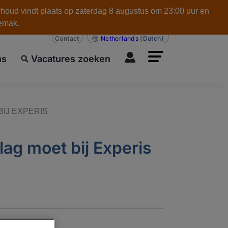
rhoud vindt plaats op zaterdag 8 augustus om 23:00 uur en
gemak.
Contact
Netherlands
(Dutch)
ns
Vacatures zoeken
BIJ EXPERIS
lag moet bij Experis