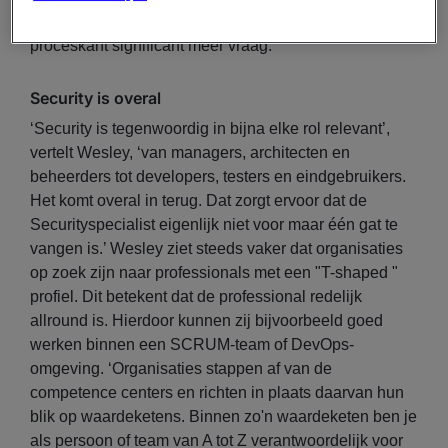
achter de deur. Sinds begin 2018 zien we aan de
proceskant significant meer vraag.
Security is overal
‘Security is tegenwoordig in bijna elke rol relevant’,
vertelt Wesley, ‘van managers, architecten en
beheerders tot developers, testers en eindgebruikers.
Het komt overal in terug. Dat zorgt ervoor dat de
Securityspecialist eigenlijk niet voor maar één gat te
vangen is.’ Wesley ziet steeds vaker dat organisaties
op zoek zijn naar professionals met een "T-shaped "
profiel. Dit betekent dat de professional redelijk
allround is. Hierdoor kunnen zij bijvoorbeeld goed
werken binnen een SCRUM-team of DevOps-
omgeving. ‘Organisaties stappen af van de
competence centers en richten in plaats daarvan hun
blik op waardeketens. Binnen zo'n waardeketen ben je
als persoon of team van A tot Z verantwoordelijk voor