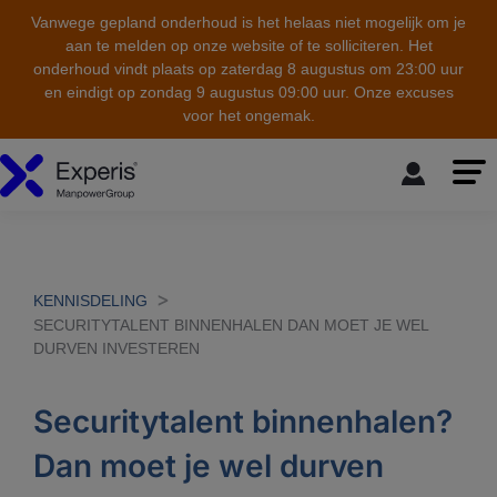
Vanwege gepland onderhoud is het helaas niet mogelijk om je
aan te melden op onze website of te solliciteren. Het
onderhoud vindt plaats op zaterdag 8 augustus om 23:00 uur
en eindigt op zondag 9 augustus 09:00 uur. Onze excuses
voor het ongemak.
skip to the main content
KENNISDELING
SECURITYTALENT BINNENHALEN DAN MOET JE WEL
DURVEN INVESTEREN
Securitytalent binnenhalen?
Dan moet je wel durven