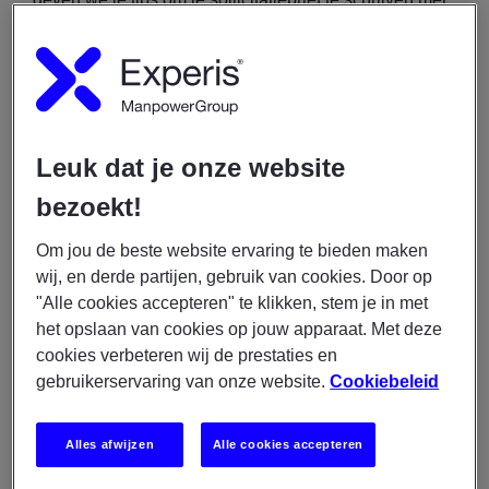
AI. Let wel op: zorg dat je motivatiebrief persoonlijk
blijft en de juiste bewoordingen in je vakgebied
gebruikt.
Vraag ChatGPT om jouw sollicitatiebrief te
Leuk dat je onze website
schrijven met de volgende ‘prompts’.
bezoekt!
1. Kopieer de vacature
Om jou de beste website ervaring te bieden maken
Heb je een leuke vacature op het oog en zie je een
wij, en derde partijen, gebruik van cookies. Door op
match met jouw kwaliteiten? Selecteer dan de
"Alle cookies accepteren" te klikken, stem je in met
vacaturetekst en kopieer deze. Als eerste vertel je een
het opslaan van cookies op jouw apparaat. Met deze
korte achtergrond en vraag je aan ChatGPT: “Ik heb
cookies verbeteren wij de prestaties en
mijn droombaan gevonden die aansluit bij mijn kennis
gebruikerservaring van onze website.
Cookiebeleid
en talenten. Ik wil hier graag op solliciteren. Schrijf op
basis van deze vacaturetekst een motivatiebrief”.
Alles afwijzen
Alle cookies accepteren
2. Kopieer jouw CV