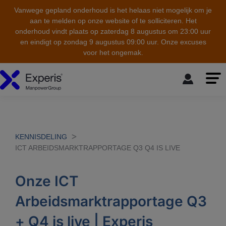
Vanwege gepland onderhoud is het helaas niet mogelijk om je
aan te melden op onze website of te solliciteren. Het
onderhoud vindt plaats op zaterdag 8 augustus om 23:00 uur
en eindigt op zondag 9 augustus 09:00 uur. Onze excuses
voor het ongemak.
skip to the main content
KENNISDELING
ICT ARBEIDSMARKTRAPPORTAGE Q3 Q4 IS LIVE
Onze ICT
Arbeidsmarktrapportage Q3
+ Q4 is live | Experis