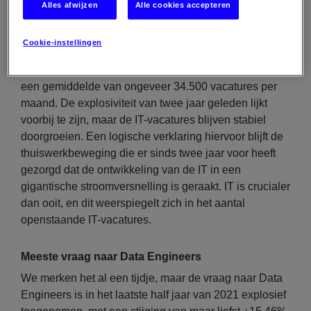
Alles afwijzen
Alle cookies accepteren
De ongekende krapte op de Nederlandse
arbeidsmarkt is ook duidelijk merkbaar in de IT.
Cookie-instellingen
Wanneer we kijken naar het laatste half jaar van 2021,
blijft het aantal openstaande IT-vacatures hoog met
een gemiddelde van ongeveer 34.500 vacatures per
maand. De explosiviteit van twee jaar geleden lijkt
voorbij te zijn, maar de IT-vacatures blijven stabiel
doorgroeien. Een logische verklaring hiervoor blijft de
thuiswerkbeweging die er sinds twee jaar voor heeft
gezorgd dat de ontwikkeling van de IT in een
gigantische stroomversnelling is geraakt. IT is crucialer
dan ooit, en dit weerspiegelt zich in het aantal
openstaande IT-vacatures.
Meeste vraag naar Data Engineers
We merken het al een tijdje, maar de vraag naar Data
Engineers is in het laatste half jaar van 2021 explosief