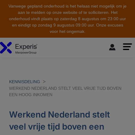
Vanwege gepland onderhoud is het helaas niet mogelijk om je
aan te melden op onze website of te solliciteren. Het
onderhoud vindt plaats op zaterdag 8 augustus om 23:00 uur
en eindigt op zondag 9 augustus 09:00 uur. Onze excuses
voor het ongemak.
skip to the main content
KENNISDELING
WERKEND NEDERLAND STELT VEEL VRIJE TIJD BOVEN
EEN HOOG INKOMEN
Werkend Nederland stelt
veel vrije tijd boven een