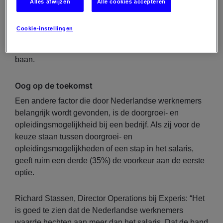
Alles afwijzen
Alle cookies accepteren
van de gezelligheid op kantoor. Vier van de tien (39%)
Nederlandse werknemers hecht meer waarde aan
Cookie-instellingen
leuke collega’s dan aan de geboden
arbeidsvoorwaarden bij de keuze van een nieuwe
baan.
Oog op de toekomst
Een andere factor die door Nederlandse werknemers
belangrijk wordt gevonden, is de doorgroei- en
opleidingsmogelijkheid bij een bedrijf. Als zij voor de
keuze staan tussen doorgroei- en
opleidingsmogelijkheden of een stap in het salaris,
geeft ruim een derde (35%) de voorkeur aan de eerste
optie.
Richard Stassen, Director Operations bij Experis: “Het
is goed te zien dat de Nederlandse werknemers
waarde hechten aan meer dan het salaris. Dat de band