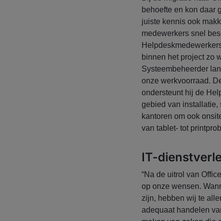
behoefte en kon daar 
juiste kennis ook mak
medewerkers snel besch
Helpdeskmedewerkers
binnen het project zo
Systeembeheerder lang
onze werkvoorraad. De 
ondersteunt hij de H
gebied van installatie,
kantoren om ook onsite
van tablet- tot printpro
IT-dienstverl
“Na de uitrol van Offic
op onze wensen. Wann
zijn, hebben wij te al
adequaat handelen van