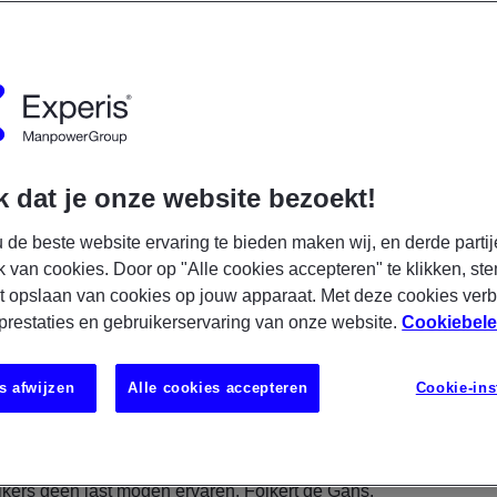
 dat je onze website bezoekt!
 de beste website ervaring te bieden maken wij, en derde partij
k van cookies. Door op "Alle cookies accepteren" te klikken, ste
t opslaan van cookies op jouw apparaat. Met deze cookies ver
 prestaties en gebruikerservaring van onze website.
Cookiebele
s afwijzen
Alle cookies accepteren
Cookie-ins
andelijke woningcorporatie gespecialiseerd in
d aan de vooravond van de uitrol van Office 365 voor al
ratie brengt behoorlijk wat uitdagingen met zich mee,
kers geen last mogen ervaren. Folkert de Gans,