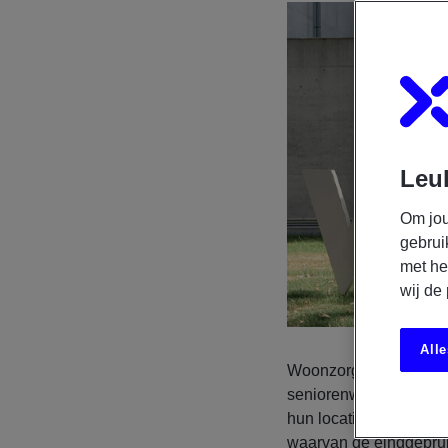
Leuk
Om jou
gebrui
met he
wij de
Alle
Woonzorg Nederland, l
seniorenwoningen, ston
hun locaties. Deze mig
waarvan de eindgebrui