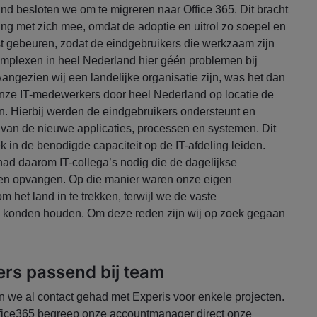
d besloten we om te migreren naar Office 365. Dit bracht
ing met zich mee, omdat de adoptie en uitrol zo soepel en
st gebeuren, zodat de eindgebruikers die werkzaam zijn
omplexen in heel Nederland hier géén problemen bij
ngezien wij een landelijke organisatie zijn, was het dan
onze IT-medewerkers door heel Nederland op locatie de
n. Hierbij werden de eindgebruikers ondersteunt en
k van de nieuwe applicaties, processen en systemen. Dit
k in de benodigde capaciteit op de IT-afdeling leiden.
d daarom IT-collega’s nodig die de dagelijkse
 opvangen. Op die manier waren onze eigen
 het land in te trekken, terwijl we de vaste
il konden houden. Om deze reden zijn wij op zoek gegaan
rs passend bij team
n we al contact gehad met Experis voor enkele projecten.
Office365 begreep onze accountmanager direct onze