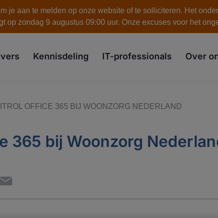
 je aan te melden op onze website of te solliciteren. Het onde
gt op zondag 9 augustus 09:00 uur. Onze excuses voor het on
skip to the main content
vers
Kennisdeling
IT-professionals
Over o
ITROL OFFICE 365 BIJ WOONZORG NEDERLAND
ice 365 bij Woonzorg Nederla