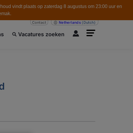
rhoud vindt plaats op zaterdag 8 augustus om 23:00 uur en
gemak.
Contact
Netherlands
(Dutch)
ns
Vacatures zoeken
nd