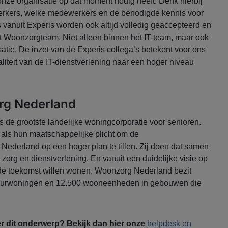
nze organisatie op dat moment nodig heeft. Denk hierbij
erkers, welke medewerkers en de benodigde kennis voor
s vanuit Experis worden ook altijd volledig geaccepteerd en
Woonzorgteam. Niet alleen binnen het IT-team, maar ook
atie. De inzet van de Experis collega’s betekent voor ons
liteit van de IT-dienstverlening naar een hoger niveau
rg Nederland
de grootste landelijke woningcorporatie voor senioren.
t als hun maatschappelijke plicht om de
 Nederland op een hoger plan te tillen. Zij doen dat samen
 zorg en dienstverlening. En vanuit een duidelijke visie op
de toekomst willen wonen. Woonzorg Nederland bezit
huurwoningen en 12.500 wooneenheden in gebouwen die
.
er dit onderwerp? Bekijk dan hier onze
helpdesk en