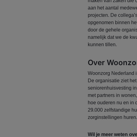
maken van zaken die o
aan het aantal medew
projecten. De collega’
opgenomen binnen het 
door de gehele organis
namelijk dat we de kwa
kunnen tillen.
Over Woonzo
Woonzorg Nederland is 
De organisatie ziet he
seniorenhuisvesting in
met partners in wonen,
hoe ouderen nu en in 
29.000 zelfstandige 
zorginstellingen huren
Wil je meer weten ov