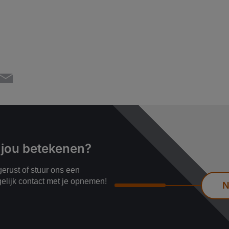
 jou betekenen?
erust of stuur ons een
gelijk contact met je opnemen!
N