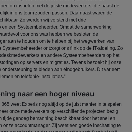
goed op inspelen met de juiste medewerkers, die naast de
kelijk in ons team zouden passen. Daarnaast waren de
ikbaar. Zo werden wij versterkt met drie
 en een Systeembeheerder. Omdat de samenwerking
 waardevol voor ons was hebben we besloten de
er aan te houden om te helpen bij het wegwerken van
Systeembeheerder ontzorgt ons flink op de IT-afdeling. Zo
elpdeskmedewerkers en andere Systeembeheerders op het
 storingen op servers en migraties. Tevens bezoekt hij onze
 ondersteuning te bieden aan eindgebruikers. Dit varieert
blemen en telefonie-installaties.”
ening naar een hoger niveau
e 365 weet Experis nog altijd op de juist manier in te spelen
eer onze medewerkers op verschillende projecten bezig
len tijde genoeg bemanning beschikbaar door het snel en
 onze accountmanager. Zij weet een goede inschatting te