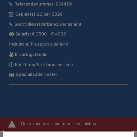
Referentienummer:
234429
Geplaatst:
22 juni 2026
Soort dienstverband:
Permanent
Salaris:
€ 2500 - € 4000
Industrie:
Transport over land
Ervaring:
Medior
Full-time/Part-time:
Fulltime
Specialisatie:
Tester
Deze vacature is niet meer beschikbaar