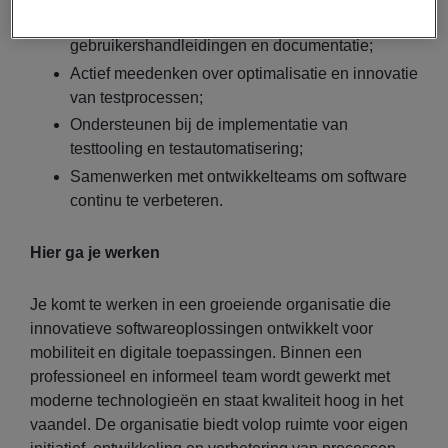
Schrijven van duidelijke
gebruikershandleidingen en documentatie;
Actief meedenken over optimalisatie en innovatie
van testprocessen;
Ondersteunen bij de implementatie van
testtooling en testautomatisering;
Samenwerken met ontwikkelteams om software
continu te verbeteren.
Hier ga je werken
Je komt te werken in een groeiende organisatie die
innovatieve softwareoplossingen ontwikkelt voor
mobiliteit en digitale toepassingen. Binnen een
professioneel en informeel team wordt gewerkt met
moderne technologieën en staat kwaliteit hoog in het
vaandel. De organisatie biedt volop ruimte voor eigen