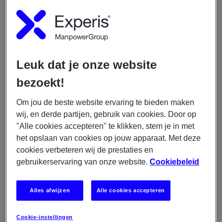
Ben jij een ervaren software tester of test engineer met
oog voor kwaliteit en innovatie? Wil je werken aan
slimme softwareoplossingen binnen een modern ICT-
team waar technologie en samenwerking centraal
staan? Dan is deze functie iets voor jou.
Leuk dat je onze website
Dit ga je doen
bezoekt!
Om jou de beste website ervaring te bieden maken
wij, en derde partijen, gebruik van cookies. Door op
Opstellen, onderhouden en uitvoeren van
"Alle cookies accepteren" te klikken, stem je in met
testcases;
het opslaan van cookies op jouw apparaat. Met deze
Bedenken en uitvoeren van risicogebaseerde
cookies verbeteren wij de prestaties en
testscenario’s;
gebruikerservaring van onze website.
Cookiebeleid
Uitvoeren van acceptatie- en functionele testen;
Bewaken van de kwaliteit van opgeleverde
Alles afwijzen
Alle cookies accepteren
softwarefunctionaliteiten;
Signaleren en registreren van bevindingen en
Cookie-instellingen
verbeterpunten;