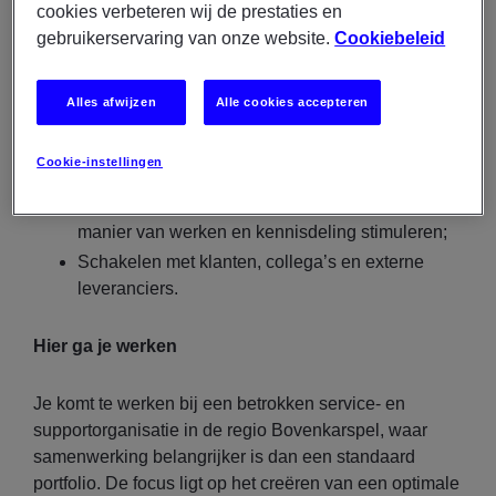
Signaleren van terugkerende problemen en
cookies verbeteren wij de prestaties en
structurele verbeteringen doorvoeren;
gebruikerservaring van onze website.
Cookiebeleid
Documenteren van oplossingen, werkwijzen en
beheerprocessen zodat de omgeving
Alles afwijzen
Alle cookies accepteren
onderhoudbaar blijft;
Orde en standaardisatie aanbrengen binnen
Cookie-instellingen
support en beheer;
Het team meenemen in een professionelere
manier van werken en kennisdeling stimuleren;
Schakelen met klanten, collega’s en externe
leveranciers.
Hier ga je werken
Je komt te werken bij een betrokken service- en
supportorganisatie in de regio Bovenkarspel, waar
samenwerking belangrijker is dan een standaard
portfolio. De focus ligt op het creëren van een optimale