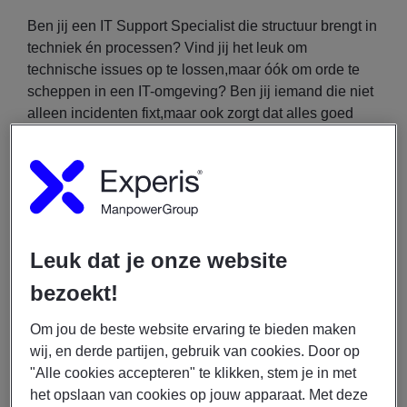
Ben jij een IT Support Specialist die structuur brengt in
techniek én processen? Vind jij het leuk om
technische issues op te lossen,maar óók om orde te
scheppen in een IT-omgeving? Ben jij iemand die niet
alleen incidenten fixt,maar ook zorgt dat alles goed
gedocumenteerd en onderhoudbaar wordt? Dan is
deze rol in de regio Bovenkarspel iets voor jou!
Dit ga je doen
Ondersteunen van eindgebruikers bij werkplek-
Leuk dat je onze website
en Microsoft-gerelateerde vragen (Windows,
bezoekt!
Office 365, AD);
Oplossen van incidenten en storingen op het
Om jou de beste website ervaring te bieden maken
gebied van hardware, software en infrastructuur;
wij, en derde partijen, gebruik van cookies. Door op
Beheren en optimaliseren van werkplekken en
"Alle cookies accepteren" te klikken, stem je in met
gebruikersomgevingen;
het opslaan van cookies op jouw apparaat. Met deze