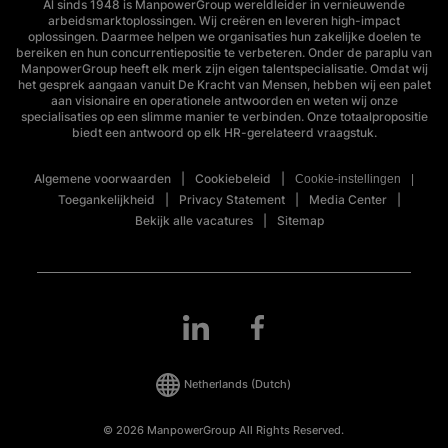
Al sinds 1948 is ManpowerGroup wereldleider in vernieuwende
arbeidsmarktoplossingen. Wij creëren en leveren high-impact
oplossingen. Daarmee helpen we organisaties hun zakelijke doelen te
bereiken en hun concurrentiepositie te verbeteren. Onder de paraplu van
ManpowerGroup heeft elk merk zijn eigen talentspecialisatie. Omdat wij
het gesprek aangaan vanuit De Kracht van Mensen, hebben wij een palet
aan visionaire en operationele antwoorden en weten wij onze
specialisaties op een slimme manier te verbinden. Onze totaalpropositie
biedt een antwoord op elk HR-gerelateerd vraagstuk.
Algemene voorwaarden
Cookiebeleid
Cookie-instellingen
Toegankelijkheid
Privacy Statement
Media Center
Bekijk alle vacatures
Sitemap
Netherlands
(Dutch)
© 2026 ManpowerGroup All Rights Reserved.