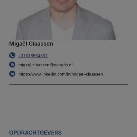
Migaël Claassen
+31618534397
migael.claassen@experis.nl
https://www.linkedin.com/in/migael-claassen
OPDRACHTGEVERS