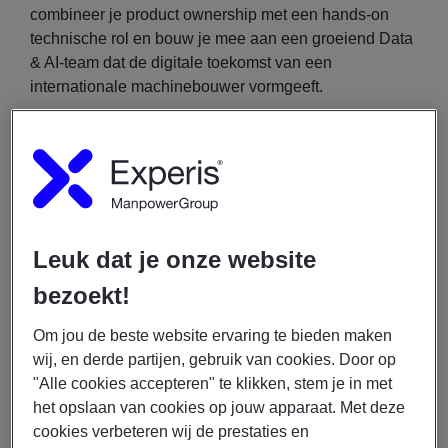
combineer je product ownership met een hands-on
technische rol en bouw je mee aan een groeiend Data
& AI-team dat de digitale toekomst van een
internationale machinebouwer vormgeeft.
Dit ga je doen
Als Technical Product Owner Data & AI ben je
verantwoordelijk voor zowel de productvisie als de
realisatie van data- en AI-oplossingen. Je combineert
Leuk dat je onze website
strategisch inzicht met technische uitvoeringskracht.
bezoekt!
Je werkzaamheden bestaan onder andere uit:
Om jou de beste website ervaring te bieden maken
wij, en derde partijen, gebruik van cookies. Door op
Vertalen van de Data & AI-roadmap naar een
"Alle cookies accepteren" te klikken, stem je in met
heldere en prioritaire productbacklog.
het opslaan van cookies op jouw apparaat. Met deze
Prioriteren van backlog-items op basis van
cookies verbeteren wij de prestaties en
businesswaarde, risico en technische