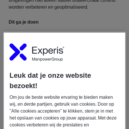
omgevingen niet alleen stabiel draaien,maar continu
worden verbeteren en geoptimaliseerd.
Dit ga je doen
In deze rol werk je op het snijvlak van geavanceerd
systeembeheer, security en
infrastructuurautomatisering:
Infrastructuurbeheer & Optimalisatie: Je voert
preventief en correctief onderhoud uit om de
Leuk dat je onze website
continuïteit van een verscheidenheid aan
bezoekt!
complexe ICT-omgevingen te waarborgen.
Lifecycle Management: Je zet jouw expertise in
Om jou de beste website ervaring te bieden maken
voor het onderhouden, verbeteren en upgraden
wij, en derde partijen, gebruik van cookies. Door op
van de Microsoft-infrastructuur.
"Alle cookies accepteren" te klikken, stem je in met
Patchmanagement & Deployment: Je beheert
het opslaan van cookies op jouw apparaat. Met deze
software-updates en upgrades releasematig met
cookies verbeteren wij de prestaties en