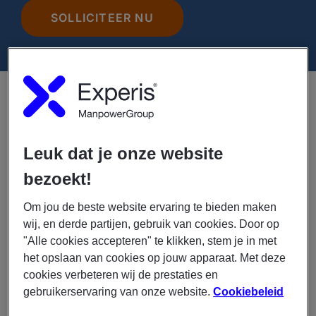
SOLLICITEER NU
Wil jij software bouwen die niet alleen op een scherm
draait,maar direct impact heeft op fysieke machines? In
deze rol werk je aan slimme toepassingen die
productieprocessen efficiënter en gebruiksvriendelijker
Leuk dat je onze website
maken. Ideaal voor een starter die wil groeien in zowel
bezoekt!
frontend,backend als cloudtechnologie.
Om jou de beste website ervaring te bieden maken
Dit ga je doen
wij, en derde partijen, gebruik van cookies. Door op
"Alle cookies accepteren" te klikken, stem je in met
Ontwikkelen en verbeteren van HMI-software
het opslaan van cookies op jouw apparaat. Met deze
voor machinebediening (frontend & backend)
cookies verbeteren wij de prestaties en
Bouwen van functionaliteiten in o.a. .NET (C#)
gebruikerservaring van onze website.
Cookiebeleid
en Angular