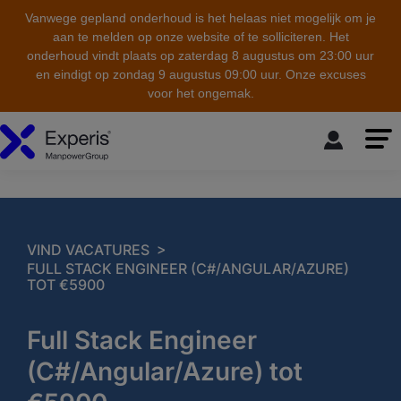
Vanwege gepland onderhoud is het helaas niet mogelijk om je
aan te melden op onze website of te solliciteren. Het
onderhoud vindt plaats op zaterdag 8 augustus om 23:00 uur
en eindigt op zondag 9 augustus 09:00 uur. Onze excuses
voor het ongemak.
skip to the main content
>
VIND VACATURES
FULL STACK ENGINEER (C#/ANGULAR/AZURE)
TOT €5900
Full Stack Engineer
(C#/Angular/Azure) tot