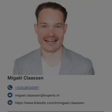
Migaël Claassen
+31618534397
migael.claassen@experis.nl
https://www.linkedin.com/in/migael-claassen