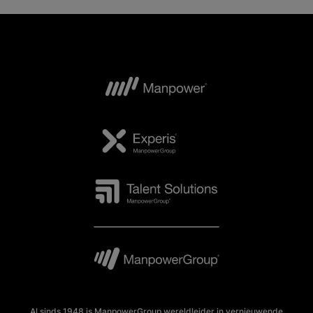
Al sinds 1948 is ManpowerGroup wereldleider in vernieuwende