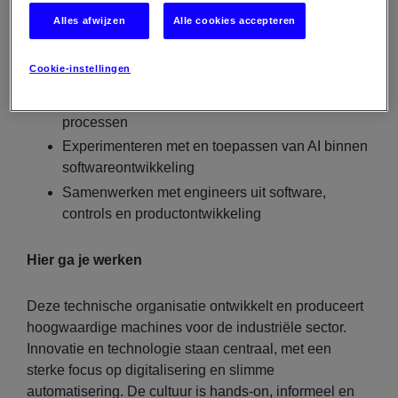
Oplossen van bugs en optimaliseren van
Alles afwijzen
Alle cookies accepteren
bestaande software
Ondersteunen bij cloudbeheer en data
Cookie-instellingen
verwerking (Azure)
Meewerken aan CI/CD en deployment
processen
Experimenteren met en toepassen van AI binnen
softwareontwikkeling
Samenwerken met engineers uit software,
controls en productontwikkeling
Hier ga je werken
Deze technische organisatie ontwikkelt en produceert
hoogwaardige machines voor de industriële sector.
Innovatie en technologie staan centraal, met een
sterke focus op digitalisering en slimme
automatisering. De cultuur is hands-on, informeel en