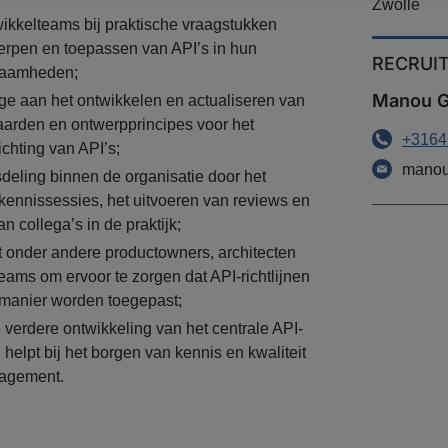
Zwolle
ikkelteams bij praktische vraagstukken
rpen en toepassen van API’s in hun
RECRUI
zaamheden;
Manou G
age aan het ontwikkelen en actualiseren van
daarden en ontwerpprincipes voor het
+3164
ichting van API’s;
manou
sdeling binnen de organisatie door het
kennissessies, het uitvoeren van reviews en
n collega’s in de praktijk;
 onder andere productowners, architecten
ams om ervoor te zorgen dat API-richtlijnen
 manier worden toegepast;
 verdere ontwikkeling van het centrale API-
helpt bij het borgen van kennis en kwaliteit
agement.