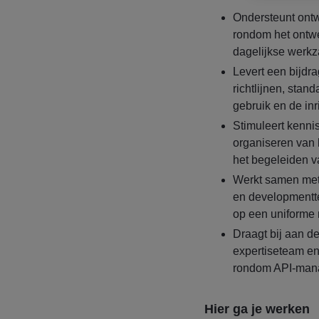
Ondersteunt ontw
rondom het ontwe
dagelijkse werk
Levert een bijdr
richtlijnen, stan
gebruik en de inr
Stimuleert kenni
organiseren van 
het begeleiden va
Werkt samen met
en developmentte
op een uniforme
Draagt bij aan de
expertiseteam en 
rondom API-man
Hier ga je werken