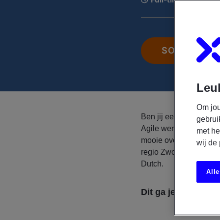
SOLLICITEE
Leuk
Om jou
Ben jij een Analist met
gebrui
Agile werkomgeving te
met he
mooie overheids- orga
wij de
regio Zwolle? Lees dan
Dutch.
Alle
Dit ga je doen