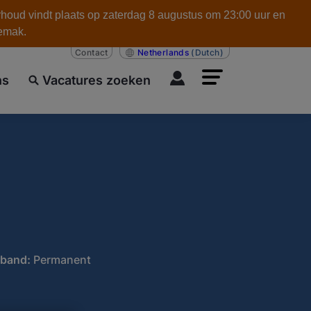
rhoud vindt plaats op zaterdag 8 augustus om 23:00 uur en
gemak.
Contact
Netherlands
(Dutch)
ns
Vacatures zoeken
rband:
Permanent