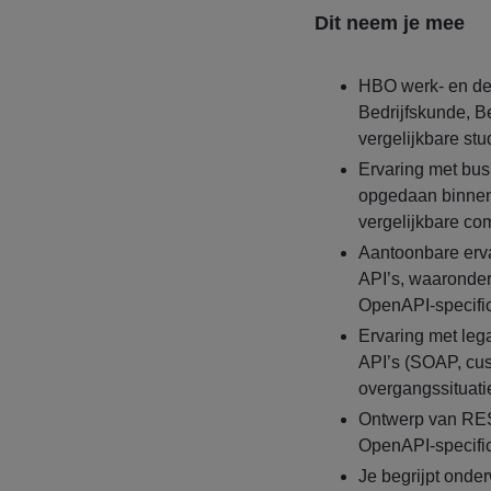
Dit neem je mee
HBO werk- en den
Bedrijfskunde, Be
vergelijkbare stu
Ervaring met bus
opgedaan binnen
vergelijkbare c
Aantoonbare erv
API’s, waaronder
OpenAPI-specific
Ervaring met leg
API’s (SOAP, cus
overgangssituat
Ontwerp van RESTf
OpenAPI-specific
Je begrijpt onde