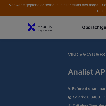
Vanwege gepland onderhoud is het helaas niet mogelijk om
eindi
Opdrachtge
VIND VACATURES
Analist AP
Referentienummer
Salaris:
€ 3400 - 
Full-time/Part-time