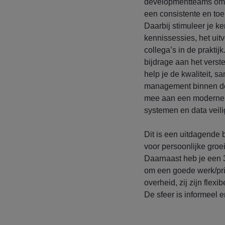
developmentteams om e
een consistente en to
Daarbij stimuleer je k
kennissessies, het uit
collega’s in de praktij
bijdrage aan het verst
help je de kwaliteit,
management binnen de 
mee aan een moderne, 
systemen en data veili
Dit is een uitdagende 
voor persoonlijke groe
Daarnaast heb je een 3
om een goede werk/priv
overheid, zij zijn flexi
De sfeer is informeel e