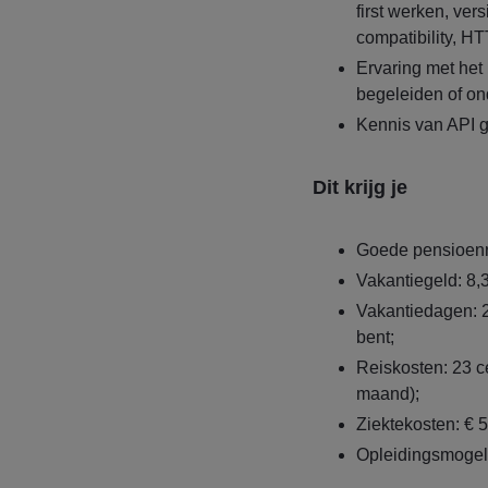
first werken, ve
compatibility, H
Ervaring met het 
begeleiden of on
Kennis van API g
Dit krijg je
Goede pensioenr
Vakantiegeld: 8,3
Vakantiedagen: 25
bent;
Reiskosten: 23 c
maand);
Ziektekosten: € 
Opleidingsmogel