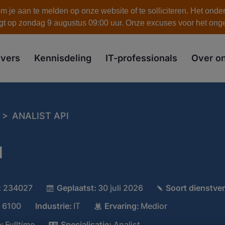
 je aan te melden op onze website of te solliciteren. Het onde
gt op zondag 9 augustus 09:00 uur. Onze excuses voor het on
skip to the main content
vers
Kennisdeling
IT-professionals
Over o
>
ANALIST API
I
:
234027
Geplaatst:
30 juli 2026
Soort dienstve
€ 6100
Industrie:
Ervaring:
Medior
IT
:
Fulltime
Specialisatie:
Analist