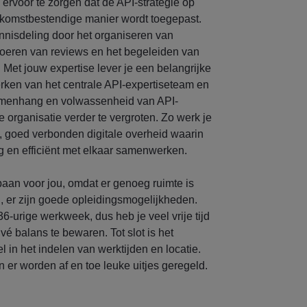
rvoor te zorgen dat de API-strategie op
ekomstbestendige manier wordt toegepast.
ennisdeling door het organiseren van
voeren van reviews en het begeleiden van
k. Met jouw expertise lever je een belangrijke
erken van het centrale API-expertiseteam en
 samenhang en volwassenheid van API-
organisatie verder te vergroten. Zo werk je
goed verbonden digitale overheid waarin
g en efficiënt met elkaar samenwerken.
baan voor jou, omdat er genoeg ruimte is
i, er zijn goede opleidingsmogelijkheden.
6-urige werkweek, dus heb je veel vrije tijd
é balans te bewaren. Tot slot is het
bel in het indelen van werktijden en locatie.
n er worden af en toe leuke uitjes geregeld.