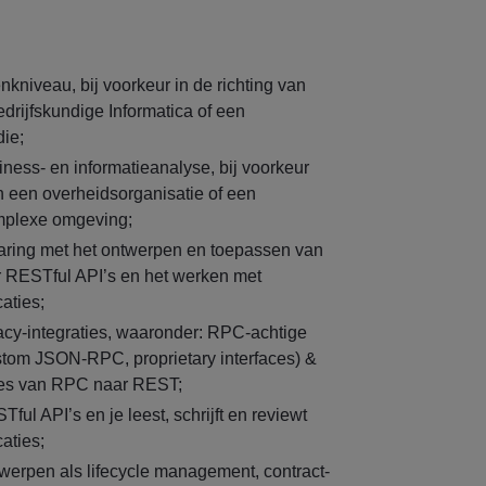
kniveau, bij voorkeur in de richting van
drijfskundige Informatica of een
die;
iness- en informatieanalyse, bij voorkeur
 een overheidsorganisatie of een
omplexe omgeving;
aring met het ontwerpen en toepassen van
 RESTful API’s en het werken met
aties;
acy-integraties, waaronder: RPC-achtige
tom JSON-RPC, proprietary interfaces) &
ies van RPC naar REST;
ul API’s en je leest, schrijft en reviewt
aties;
rwerpen als lifecycle management, contract-