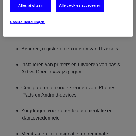
Installeren, configureren en uitrollen van
Alles afwijzen
Alle cookies accepteren
werkplekken via SCCM
Cookie-instellingen
Ondersteunen van Windows-omgevingen en
Office 365
Beheren, registreren en roteren van IT-assets
Installeren van printers en uitvoeren van basis
Active Directory-wijzigingen
Configureren en ondersteunen van iPhones,
iPads en Android-devices
Zorgdragen voor correcte documentatie en
klanttevredenheid
Meedraaien in consignatie- en regionale