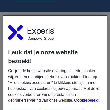
Voor een internationale organisatie in Amsterdam zijn
wij op zoek naar een IT Servicedesk Medewerker
(eerstelijns). In deze rol ben jij het eerste
aanspreekpunt voor interne collega’s en zorg je ervoor
dat zij snel en effectief weer aan het werk kunnen bij
IT-verstoringen.
Leuk dat je onze website
bezoekt!
Dit ga je doen
Om jou de beste website ervaring te bieden maken
Oplossen van eerstelijns incidenten en
wij, en derde partijen, gebruik van cookies. Door op
serviceverzoeken binnen afgesproken SLA’s
"Alle cookies accepteren" te klikken, stem je in met
het opslaan van cookies op jouw apparaat. Met deze
Aannemen, registreren en opvolgen van
cookies verbeteren wij de prestaties en
meldingen via Topdesk
gebruikerservaring van onze website.
Cookiebeleid