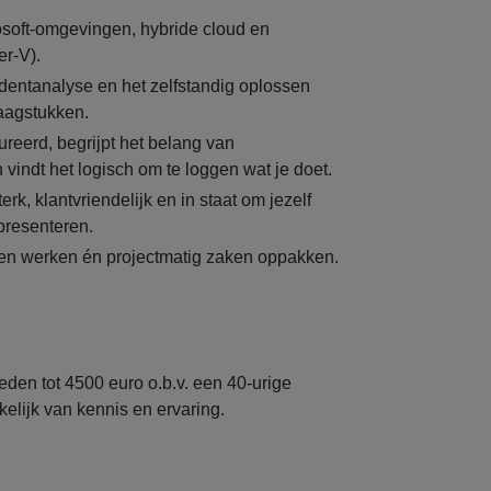
soft-omgevingen, hybride cloud en
er-V).
identanalyse en het zelfstandig oplossen
aagstukken.
ureerd, begrijpt het belang van
vindt het logisch om te loggen wat je doet.
rk, klantvriendelijk en in staat om jezelf
presenteren.
en werken én projectmatig zaken oppakken.
eden tot 4500 euro o.b.v. een 40-urige
elijk van kennis en ervaring.
.