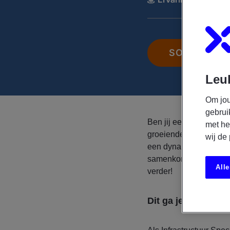
SOLLICITEE
Leuk
Om jou
gebrui
Ben jij een IT speciali
met he
groeiende organisatie n
wij de
een dynamische omgev
samenkomen en waar j
Alle
verder!
Dit ga je doen