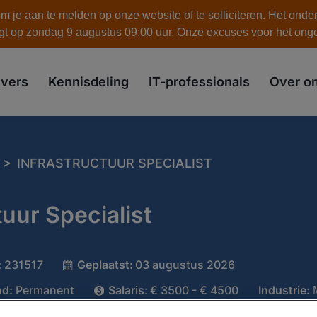
 je aan te melden op onze website of te solliciteren. Het onde
gt op zondag 9 augustus 09:00 uur. Onze excuses voor het on
skip to the main content
vers
Kennisdeling
IT-professionals
Over o
>
INFRASTRUCTUUR SPECIALIST
tuur Specialist
:
231517
Geplaatst:
03 augustus 2026
nd:
Permanent
Salaris:
€ 3500 - € 4500
Industrie:
Full-time/Part-time:
Fulltime
Specialisatie:
Syste