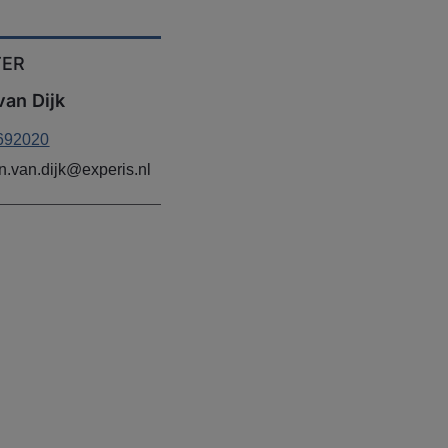
TER
an Dijk
692020
.van.dijk@experis.nl