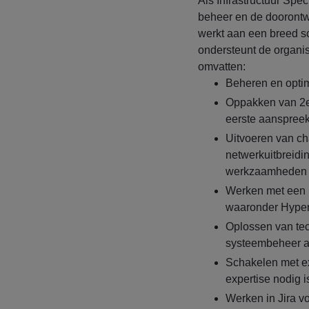
Als Infrastructuur Speci
beheer en de doorontw
werkt aan een breed s
ondersteunt de organis
omvatten:
Beheren en optim
Oppakken van 2e 
eerste aanspreek
Uitvoeren van cha
netwerkuitbreidi
werkzaamheden r
Werken met een 
waaronder Hyper-
Oplossen van te
systeembeheer a
Schakelen met ex
expertise nodig i
Werken in Jira v