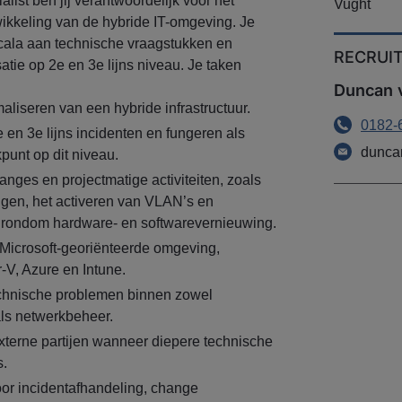
alist ben jij verantwoordelijk voor het
Vught
ikkeling van de hybride IT-omgeving. Je
cala aan technische vraagstukken en
RECRUI
atie op 2e en 3e lijns niveau. Je taken
Duncan v
aliseren van een hybride infrastructuur.
0182-
en 3e lijns incidenten en fungeren als
duncan
punt op dit niveau.
nges en projectmatige activiteiten, zoals
ngen, het activeren van VLAN’s en
ondom hardware- en softwarevernieuwing.
Microsoft-georiënteerde omgeving,
V, Azure en Intune.
chnische problemen binnen zowel
ls netwerkbeheer.
terne partijen wanneer diepere technische
s.
oor incidentafhandeling, change