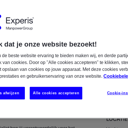
R NU
S
 dat je onze website bezoekt!
 de beste website ervaring te bieden maken wij, en derde partij
k van cookies. Door op "Alle cookies accepteren" te klikken, ste
st die graag de infrastructuur van een
t opslaan van cookies op jouw apparaat. Met deze cookies ver
aar een hoger niveau tilt? Wil jij werken in
 prestaties en gebruikerservaring van onze website.
Cookiebele
ing waar techniek,projecten en beheer
e echt impact kan maken? Lees dan
s afwijzen
Alle cookies accepteren
Cookie-ins
LOCATIE