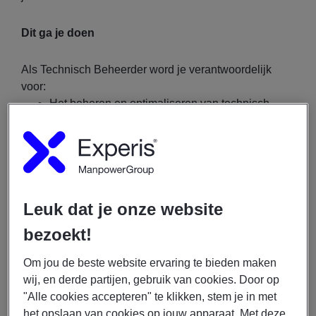
Dit ga je doen
Als Technisch Beheerder word je verantwoordelijk
voor:
Het beheren en optimaliseren van technisch
complexe applicaties binnen meerdere DevOps-
teams;
Het doorzien en bewaken van integraties tussen
verschillende bedrijfskritische systemen;
Het analyseren van logfiles, datastromen
Leuk dat je onze website
(XML/API’s) en applicatiekoppelingen;
Signaleren van risico’s binnen een volledig
bezoekt!
geautomatiseerde keten;
Om jou de beste website ervaring te bieden maken
Meewerken aan de migratie van twee legacy-
wij, en derde partijen, gebruik van cookies. Door op
systemen naar één nieuw toekomstbestendig
"Alle cookies accepteren" te klikken, stem je in met
platform;
het opslaan van cookies op jouw apparaat. Met deze