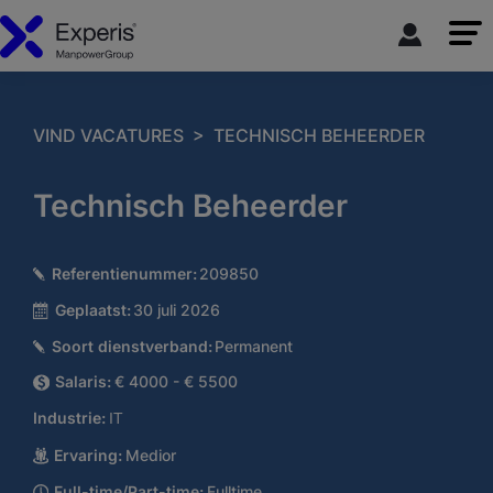
>
VIND VACATURES
TECHNISCH BEHEERDER
Technisch Beheerder
Referentienummer:
209850
Geplaatst:
30 juli 2026
Soort dienstverband:
Permanent
Salaris:
€ 4000 - € 5500
Industrie:
IT
Ervaring:
Medior
Full-time/Part-time:
Fulltime