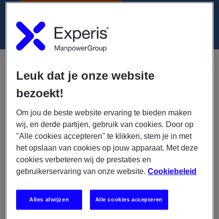
SOLLICITEER NU
Heb jij een brandende passie voor ICT én koester je
Leuk dat je onze website
de wens om een waardevolle bijdrage te leveren aan
de gezondheidszorg in Nederland? Dan is dit jouw
bezoekt!
uitnodiging om in actie te komen!
Om jou de beste website ervaring te bieden maken
wij, en derde partijen, gebruik van cookies. Door op
Dit ga je doen
"Alle cookies accepteren" te klikken, stem je in met
het opslaan van cookies op jouw apparaat. Met deze
Jij komt terecht in een boeiend IT-landschap waar je
cookies verbeteren wij de prestaties en
als onderdeel van team ICT samenwerkt om
gebruikerservaring van onze website.
Cookiebeleid
uitdagingen aan te pakken voor ons volledige
bedrijf. Als skilled ICT-servicedesk medewerker ben jij
de verbindende schakel tussen eindgebruikers,
Alles afwijzen
Alle cookies accepteren
collega's en leveranciers. Je tackelt binnenkomende