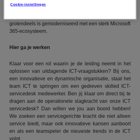
vragen en problemen met betrekking tot software,
Cookie-instellingen
applicaties, telefonie en hardware. Je hebt een vinger
aan de pols van het applicatielandschap dat
grotendeels is gemoderniseerd met een sterk Microsoft
365-ecosysteem.
Hier ga je werken
Klaar voor een rol waarin je de leiding neemt in het
oplossen van uitdagende ICT-vraagstukken? Bij ons,
een innovatieve en dynamische organisatie, staat het
team ICT te springen om een gedreven skilled ICT-
servicedesk medewerker. Ben jij klaar om direct bij te
dragen aan de operationele slagkracht van onze ICT
servicedesk? Dan willen we jou aan boord hebben!
We zoeken een servicegerichte kracht die niet alleen
service biedt, maar ook innovatieve kansen aanboort
en als een teamspeler de nieuwste trends in de ICT
volgt.