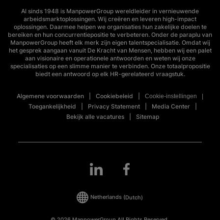
Al sinds 1948 is ManpowerGroup wereldleider in vernieuwende
arbeidsmarktoplossingen. Wij creëren en leveren high-impact
oplossingen. Daarmee helpen we organisaties hun zakelijke doelen te
bereiken en hun concurrentiepositie te verbeteren. Onder de paraplu van
ManpowerGroup heeft elk merk zijn eigen talentspecialisatie. Omdat wij
het gesprek aangaan vanuit De Kracht van Mensen, hebben wij een palet
aan visionaire en operationele antwoorden en weten wij onze
specialisaties op een slimme manier te verbinden. Onze totaalpropositie
biedt een antwoord op elk HR-gerelateerd vraagstuk.
Algemene voorwaarden
Cookiebeleid
Cookie-instellingen
Toegankelijkheid
Privacy Statement
Media Center
Bekijk alle vacatures
Sitemap
Netherlands
(Dutch)
© 2026 ManpowerGroup All Rights Reserved.