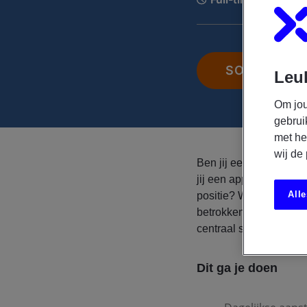
SOLLICITEE
Leuk
Om jou
gebrui
met he
wij de
Ben jij een teamleider
jij een applicatiebehee
Alle
positie? Wil je graag 
betrokken zorgorganis
centraal staat? Lees d
Dit ga je doen