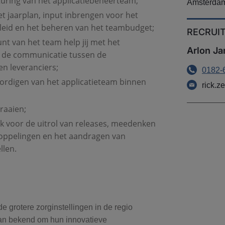
turing van het applicatiebeheerteam;
Amsterda
et jaarplan, input inbrengen voor het
leid en het beheren van het teambudget;
RECRUI
nt van het team help jij met het
Arlon J
 de communicatie tussen de
en leveranciers;
0182-
ordigen van het applicatieteam binnen
rick.
raaien;
k voor de uitrol van releases, meedenken
oppelingen en het aandragen van
llen.
e grotere zorginstellingen in de regio
aan bekend om hun innovatieve