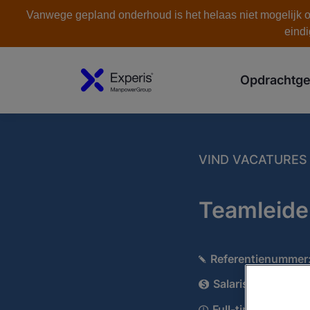
Vanwege gepland onderhoud is het helaas niet mogelijk om
eindi
Opdrachtge
VIND VACATURES
Teamleider
Referentienummer
Salaris:
€ 3700 - 
Full-time/Part-time