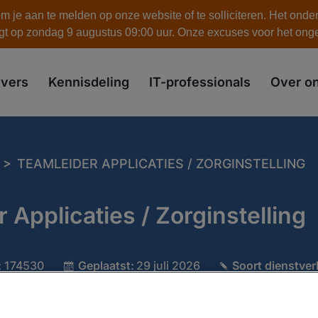
 je aan te melden op onze website of te solliciteren. Het onde
gt op zondag 9 augustus 09:00 uur. Onze excuses voor het on
skip to the main content
vers
Kennisdeling
IT-professionals
Over o
>
TEAMLEIDER APPLICATIES / ZORGINSTELLING
 Applicaties / Zorginstelling
:
174530
Geplaatst:
29 juli 2026
Soort dienstve
€ 4800
Industrie:
Ervaring:
Medior
IT
:
Fulltime
Specialisatie:
Teamleider