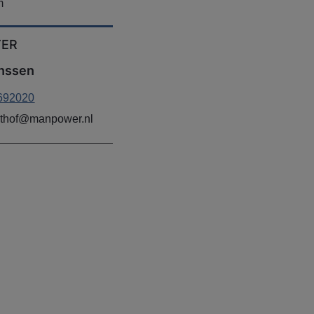
m
TER
anssen
692020
zethof@manpower.nl