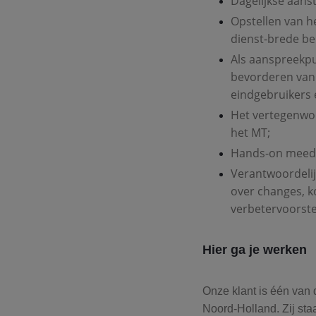
Dagelijkse aans
Opstellen van h
dienst-brede be
Als aanspreekpu
bevorderen van
eindgebruikers 
Het vertegenwo
het MT;
Hands-on meed
Verantwoordelij
over changes, k
verbetervoorste
Hier ga je werken
Onze klant is één van d
Noord-Holland. Zij st