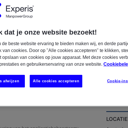
R NU
S
 dat je onze website bezoekt!
 de beste website ervaring te bieden maken wij, en derde partij
k van cookies. Door op "Alle cookies accepteren" te klikken, ste
t opslaan van cookies op jouw apparaat. Met deze cookies ver
 prestaties en gebruikerservaring van onze website.
Cookiebele
 met ervaring als applicatiebeheerder of ben
rder en zie je jezelf in een leidinggevende
s afwijzen
Alle cookies accepteren
Cookie-ins
aan de slag binnen een maatschappelijk
atie waar groei,innovatie en samenwerken
an snel verder!
LOCATIE