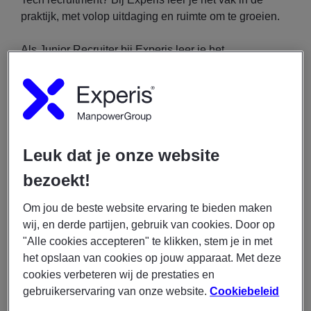
praktijk, met volop uitdaging en ruimte om te groeien.
Als Junior Recruiter bij Experis leer je het
recruitmentvak van A tot Z en ontwikkel je je tot een
overtuigende matchmaker voor IT-professionals. Jij
zorgt ervoor dat talent op de juiste plek terechtkomt en
bouwt actief aan je eigen netwerk. Concreet ga je aan
de slag met:
Het schrijven van aantrekkelijke
Leuk dat je onze website
vacatureteksten;
bezoekt!
Het actief searchen en benaderen van
kandidaten via diverse online platforms;
Om jou de beste website ervaring te bieden maken
Het voeren van telefonische en persoonlijke
wij, en derde partijen, gebruik van cookies. Door op
interviews;
"Alle cookies accepteren" te klikken, stem je in met
Het beoordelen van kandidaten op
het opslaan van cookies op jouw apparaat. Met deze
vaardigheden, motivatie en cultuurfit;
cookies verbeteren wij de prestaties en
gebruikerservaring van onze website.
Cookiebeleid
Het begeleiden van kandidaten tijdens het
sollicitatieproces, van eerste contact tot