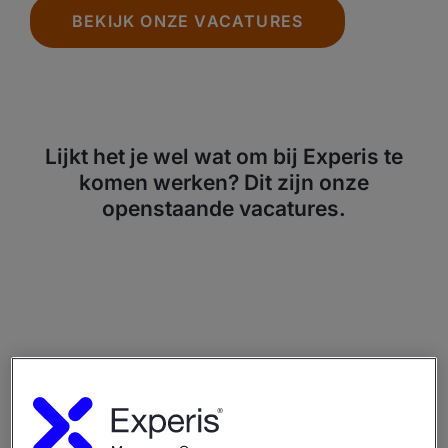
BEKIJK ONZE VACATURES
Lijkt het je wel wat om bij Experis te
komen werken? Dit zijn onze
openstaande vacatures.​