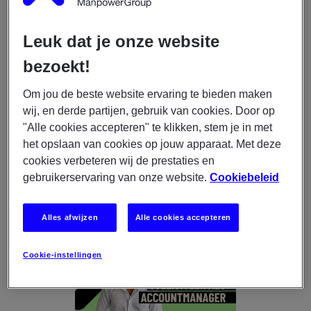
Leuk dat je onze website
bezoekt!
Solliciteer als: Trainee
Om jou de beste website ervaring te bieden maken
Ben jij een ambitieuze starter en zoek je een dynamische
wij, en derde partijen, gebruik van cookies. Door op
werkomgeving waar je kunt groeien als Trainee?
"Alle cookies accepteren" te klikken, stem je in met
het opslaan van cookies op jouw apparaat. Met deze
SOLLICITEER NU
cookies verbeteren wij de prestaties en
gebruikerservaring van onze website.
Cookiebeleid
Alles afwijzen
Alle cookies accepteren
Cookie-instellingen