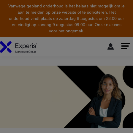
Vanwege gepland onderhoud is het helaas niet mogelijk om je
aan te melden op onze website of te solliciteren. Het
onderhoud vindt plaats op zaterdag 8 augustus om 23:00 uur
en eindigt op zondag 9 augustus 09:00 uur. Onze excuses
voor het ongemak.
skip to the main content