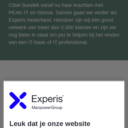
Ciber bundelt vanaf nu haar krachten met
PEAK-IT en iSense. Samen gaan we verder als
Experis Nederland. Hierdoor zijn wij één groot
netwerk van meer dan 2.000 klanten en zijn we
nog beter in staat om jou te helpen bij het vinden
van een IT-baan of IT-professional.
Experis is de nieuwe naam van het collectief iSense, PEAK-
IT en Experis Ciber. Als business partner voor het mkb en de
grootzakelijke markt vindt Experis de juiste match in IT-
ondersteuning. Wij helpen bij het resourcen van de
bedrijfsvoering van onze klanten, zowel in operationele als
strategische IT functies.
Leuk dat je onze website
Bij Experis draait het om IT-