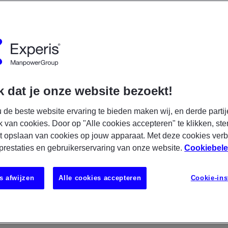
nd:
Permanent
Salaris:
€ 3200 - € 5900
stuur - overheidsdiensten en verplichte sociale verzekeringen
Full-time/Part-time:
Fulltime
Specialisatie:
Analis
 dat je onze website bezoekt!
R NU
S
 de beste website ervaring te bieden maken wij, en derde partij
k van cookies. Door op "Alle cookies accepteren" te klikken, ste
t opslaan van cookies op jouw apparaat. Met deze cookies ver
 prestaties en gebruikerservaring van onze website.
Cookiebele
ure Engineer die energie krijgt van het
en van hybride IT-omgevingen? Werk jij
s afwijzen
Alle cookies accepteren
Cookie-ins
an cloud,infrastructuur,automatisering en
ebouwen aan een toekomstbestendige IT-
ternationale organisatie? Dan is dit een
ou.