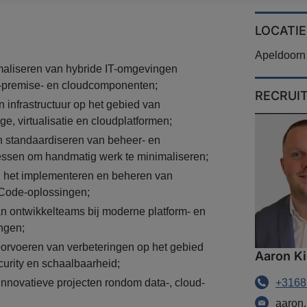
LOCATIE
Apeldoorn
maliseren van hybride IT-omgevingen
n-premise- en cloudcomponenten;
RECRUI
infrastructuur op het gebied van
ge, virtualisatie en cloudplatformen;
 standaardiseren van beheer- en
ssen om handmatig werk te minimaliseren;
j het implementeren en beheren van
s Code-oplossingen;
 ontwikkelteams bij moderne platform- en
ngen;
orvoeren van verbeteringen op het gebied
Aaron Ki
security en schaalbaarheid;
novatieve projecten rondom data-, cloud-
+3168
aaron.