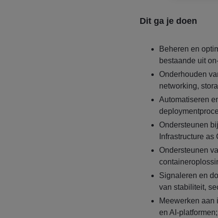
Dit ga je doen
Beheren en opti
bestaande uit o
Onderhouden van 
networking, stora
Automatiseren en
deploymentproce
Ondersteunen bi
Infrastructure a
Ondersteunen van
containeroplossi
Signaleren en do
van stabiliteit, 
Meewerken aan in
en AI-platformen;