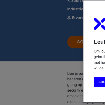
Soort dienstverba
Industrie:
Openbaar be
Ervaring:
Medior
Leuk
SOLLICITEE
Om jou
gebrui
met he
wij de
Ben jij een Infrastruct
beheren én moderniser
Alle
graag op het snijvlak v
security en wil je me
omgeving binnen een in
mooie uitdaging voor j