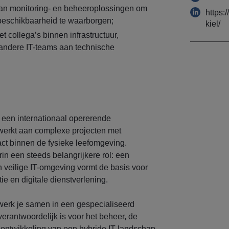
an monitoring- en beheeroplossingen om
https:
beschikbaarheid te waarborgen;
kiel/
collega’s binnen infrastructuur,
andere IT-teams aan technische
j een internationaal opererende
 werkt aan complexe projecten met
ct binnen de fysieke leefomgeving.
rin een steeds belangrijkere rol: een
n veilige IT-omgeving vormt de basis voor
e en digitale dienstverlening.
werk je samen in een gespecialiseerd
verantwoordelijk is voor het beheer, de
 ontwikkeling van een hybride IT-landschap.