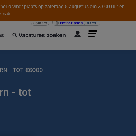
rhoud vindt plaats op zaterdag 8 augustus om 23:00 uur en
gemak.
Contact
Netherlands
(Dutch)
ns
Vacatures zoeken
RN - TOT €6000
n - tot