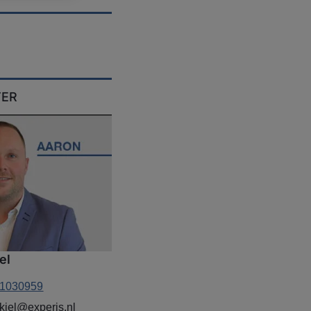
TER
el
1030959
kiel@experis.nl