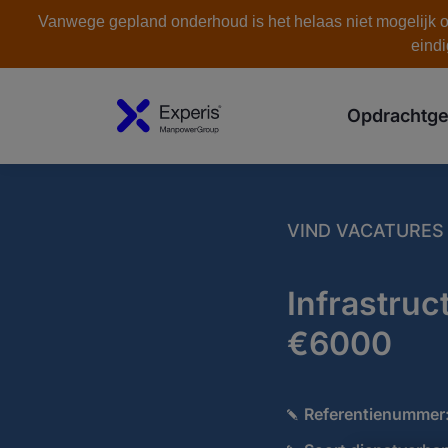
Vanwege gepland onderhoud is het helaas niet mogelijk om
eindi
Opdrachtge
VIND VACATURES
Infrastruc
€6000
Referentienummer