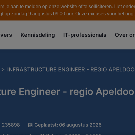
 je aan te melden op onze website of te solliciteren. Het onde
gt op zondag 9 augustus 09:00 uur. Onze excuses voor het on
skip to the main content
vers
Kennisdeling
IT-professionals
Over o
>
INFRASTRUCTURE ENGINEER - REGIO APELDOO
ture Engineer - regio Apeldoor
:
235898
Geplaatst:
06 augustus 2026