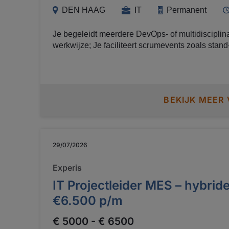
DEN HAAG
IT
Permanent
Je begeleidt meerdere DevOps- of multidisciplina
werkwijze; Je faciliteert scrumevents zoals stand-ups, sprint planningen,
reviews en retrospectives; Je coacht teams in zelforganisatie, samenwerking en
continue verbetering; Je helpt Product Owners bij het opstellen en prioriteren
van de backlog; Je verwijdert obstakels en bewaakt de voortgang van het team;
Je onderhoudt nauwe samenwerking met stakeh
BEKIJK MEER
Masters.
29/07/2026
Experis
IT Projectleider MES – hybride
€6.500 p/m
€ 5000 - € 6500