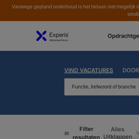
Vanwege gepland onderhoud is het helaas niet mogelijk om
eindi
Opdrachtge
VIND VACATURES
DOOR
Functie, trefwoord of branche
Filter
Alles
Uitklappen
resultaten