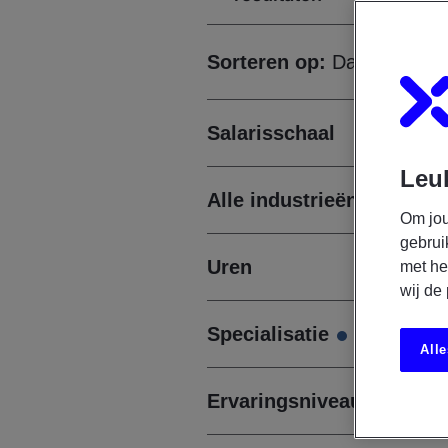
Sorteren op:
Datum
Salarisschaal
Leuk
Alle industrieën
Om jou
gebrui
Uren
met he
wij de
Specialisatie
Alle
Ervaringsniveau