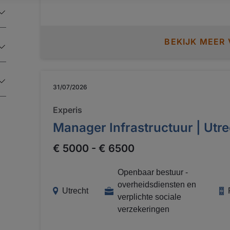
project engineers, interne opdrachtgevers en stakeholders; Je br
risico's in kaart en escaleert deze tijdig; Je bent proactief en zorgt voor een
transparante besluitvorming richting de (project
BEKIJK MEER
stakeholders; Je gaat proactief opzoek naar verbeteringen en zorgt voor een
soepel verloop van de projecten.
31/07/2026
Experis
Manager Infrastructuur | Utr
€ 5000 - € 6500
Openbaar bestuur -
overheidsdiensten en
Utrecht
verplichte sociale
verzekeringen