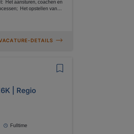
n en
an de
je werkt aan de inhoudelijke
bijdragen aan
ie.
 VACATURE-DETAILS
6K | Regio
Fulltime