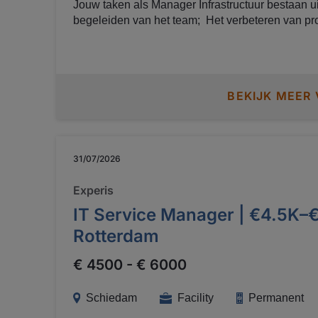
Jouw taken als Manager Infrastructuur bestaan uit: Het aansturen, coache
begeleiden van het team; Het verbeteren van processen; Het opstellen van
strategisch beleid en bijdragen aan IT-architectuur; Het meewerken a
transitie richting een regie-organisatie, waarbij 
verbetering van het leveranciers- en servicemanagement; Het 
een goede samenwerkingen binnen de organisat
BEKIJK MEER
31/07/2026
Experis
IT Service Manager | €4.5K–€
Rotterdam
€ 4500 - € 6000
Schiedam
Facility
Permanent