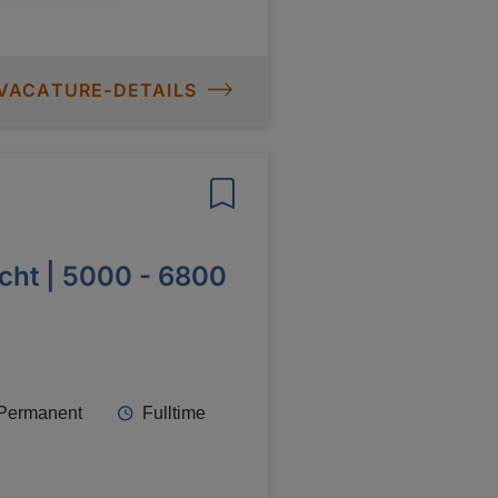
engt eventuele
)teams, opdrachtgevers en
 VACATURE-DETAILS
echt | 5000 - 6800
Permanent
Fulltime