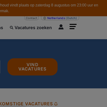
rhoud vindt plaats op zaterdag 8 augustus om 23:00 uur en
gemak.
Contact
Netherlands
(Dutch)
ns
Vacatures zoeken
VIND
VACATURES
EKOMSTIGE VACATURES