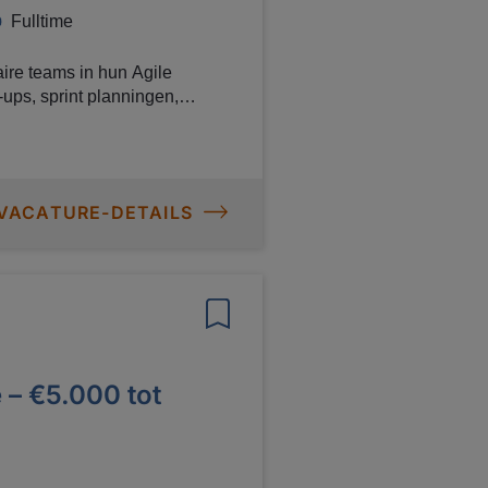
Fulltime
ire teams in hun Agile
olders en andere Scrum
 VACATURE-DETAILS
 – €5.000 tot