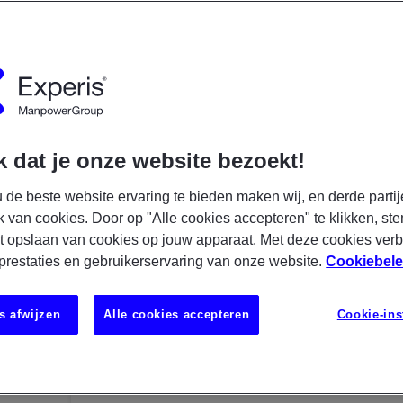
getoond
gesorteerd
op
Datum
Specialisatie: Manager
x
 dat je onze website bezoekt!
07/08/2026
 de beste website ervaring te bieden maken wij, en derde partij
Experis
k van cookies. Door op "Alle cookies accepteren" te klikken, ste
Projectmanager ICT
t opslaan van cookies op jouw apparaat. Met deze cookies ver
 prestaties en gebruikerservaring van onze website.
Cookiebele
€ 4500 - € 5500
s afwijzen
Alle cookies accepteren
Cookie-ins
Schiedam
IT
Permanent
Je bent van A tot Z verantwoordelijk voor het bege
bent verantwoordelijk voor het bijhouden van de
en afgeleverde kwaliteit van de projecten; Je staat in nauw contact met de