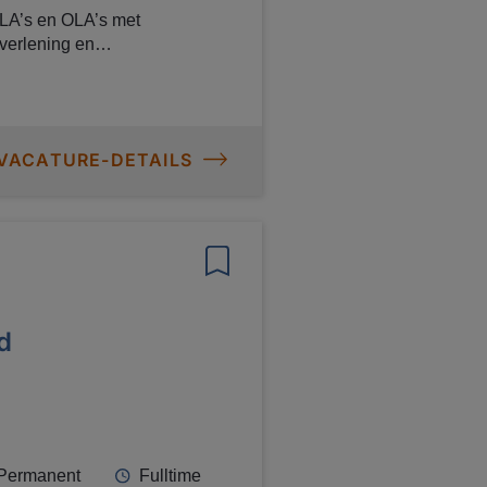
SLA’s en OLA’s met
 VACATURE-DETAILS
d
Permanent
Fulltime