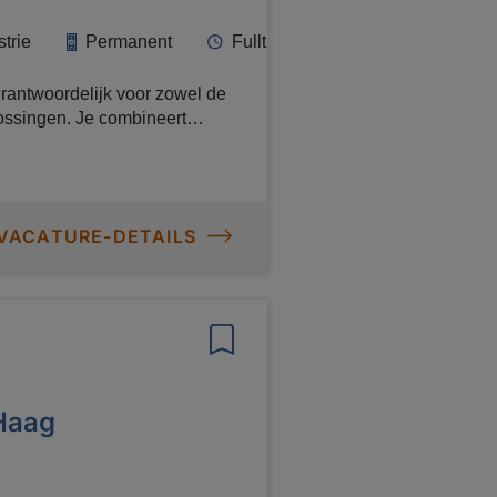
trie
Permanent
Fulltime
rantwoordelijk voor zowel de
lossingen. Je combineert
heden
n met
 VACATURE-DETAILS
oductmanagement en digitale
Haag