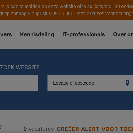
 je aan te melden op onze website of te solliciteren. Het onde
gt op zondag 9 augustus 09:00 uur. Onze excuses voor het on
skip to the main content
vers
Kennisdeling
IT-professionals
Over o
ZOEK WEBSITE
Locatie of postcode
9
vacatures
CREËER ALERT VOOR TO