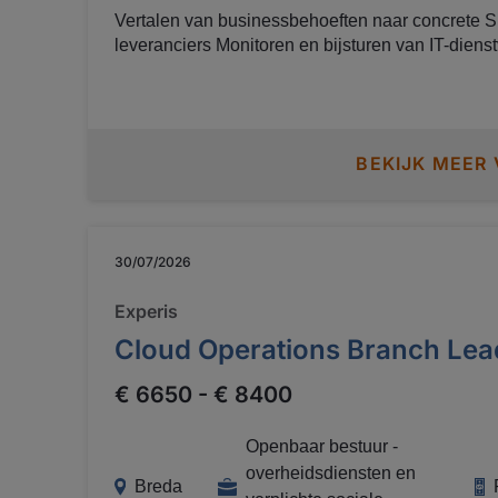
Vertalen van businessbehoeften naar concrete 
leveranciers Monitoren en bijsturen van IT-dienstverlening en
leveranciersprestaties Analyseren en bespreken van service level rapportages
met stakeholders Coördineren en afhandelen van escalaties binnen
operationele processen Rapporteren over prestaties, trends en
verbeterinitiatieven Samenwerken met contractmanagement en inkoop voor
BEKIJK MEER
optimale leverancierssturing Continu verbeteren van serviceprocessen volgens
ITIL-principes
30/07/2026
Experis
Cloud Operations Branch Lea
€ 6650 - € 8400
Openbaar bestuur -
overheidsdiensten en
Breda