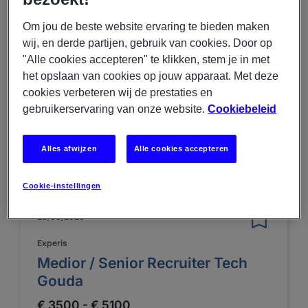
Experis
Om jou de beste website ervaring te bieden maken
Medior/ Senior Tech Recruiter
wij, en derde partijen, gebruik van cookies. Door op
€ 3500 - € 5100
"Alle cookies accepteren" te klikken, stem je in met
het opslaan van cookies op jouw apparaat. Met deze
Gouda
cookies verbeteren wij de prestaties en
Intern
gebruikerservaring van onze website.
Cookiebeleid
Fulltime
Alles afwijzen
Alle cookies accepteren
BEKIJK MEER VACATURE-DETAILS
Cookie-instellingen
23/03/2026
Experis
Medior / Senior Recruiter Tech
Gouda
€ 3500 - € 5100