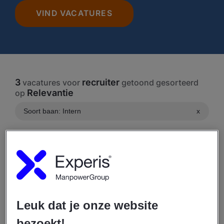
VIND VACATURES
3
recruiter
vacatures voor
getoond gesorteerd
Relevantie
op
Soort baan: Intern
x
CREËER ALERT VOOR TOEKOMSTIGE
VACATURES
Filter resultaten
Leuk dat je onze website
28/07/2026
bezoekt!