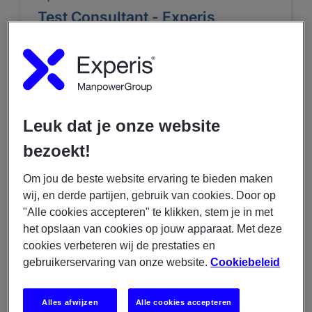
Test Consultant - Experis
€ 3500 - € 7500
Diemen
IT
Tijdelijk
Fulltime
Leuk dat je onze website
bezoekt!
BEKIJK MEER VACATURE-DETAILS
Om jou de beste website ervaring te bieden maken
wij, en derde partijen, gebruik van cookies. Door op
"Alle cookies accepteren" te klikken, stem je in met
29/07/2026
het opslaan van cookies op jouw apparaat. Met deze
cookies verbeteren wij de prestaties en
Experis
gebruikerservaring van onze website.
Cookiebeleid
Test Coordinator
€ 3606 - € 5084
Alles afwijzen
Alle cookies accepteren