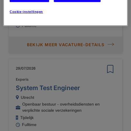
AMERSFOORT
Gezondheidszorg
Cookie-instellingen
Permanent
Fulltime
BEKIJK MEER VACATURE-DETAILS
29/07/2026
Experis
System Test Engineer
Utrecht
Openbaar bestuur - overheidsdiensten en
verplichte sociale verzekeringen
Tijdelijk
Fulltime