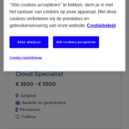
"Alle cookies accepteren" te klikken, stem je in met
Tijdelijk
het opslaan van cookies op jouw apparaat. Met deze
Fulltime
cookies verbeteren wij de prestaties en
gebruikerservaring van onze website.
Cookiebeleid
BEKIJK MEER VACATURE-DETAILS
Alles afwijzen
Alle cookies accepteren
29/07/2026
Cookie-instellingen
Experis
Cloud Specialist
€ 3500 - € 5500
Schiphol
Aardolie en gasindustire
Permanent
Fulltime