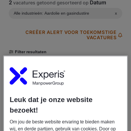
2
Datum
vacatures getoond gesorteerd op
Alle industrieën: Aardolie en gasindustire
x
CREËER ALERT VOOR TOEKOMSTIGE
VACATURES
Filter resultaten
31/07/2026
Experis
Medior IT Support Engineer -
Leuk dat je onze website
Rotterdam - tot €3200 obv 40 uur
bezoekt!
€ 2800 - € 3200
Om jou de beste website ervaring te bieden maken
KINDERDIJK
wij, en derde partijen, gebruik van cookies. Door op
Aardolie en gasindustire